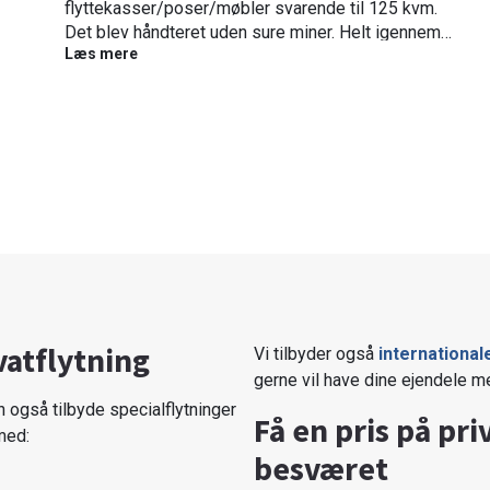
flyttekasser/poser/møbler svarende til 125 kvm.
Det blev håndteret uden sure miner. Helt igennem
Læs mere
en rigtig god oplevelse. Og oven i alt ekstra
besvær, blev de sidste ting – der absolut ikke
kunne mases ind i ny lejlighed, taget med til
storskrald. Kan varmt anbefales.
vatflytning
Vi tilbyder også
international
gerne vil have dine ejendele med,
an også tilbyde specialflytninger
Få en pris på pri
 med:
besværet