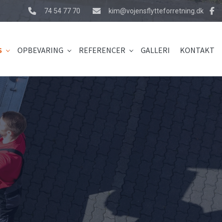
74 54 77 70
kim@vojensflytteforretning.dk
S
OPBEVARING
REFERENCER
GALLERI
KONTAKT