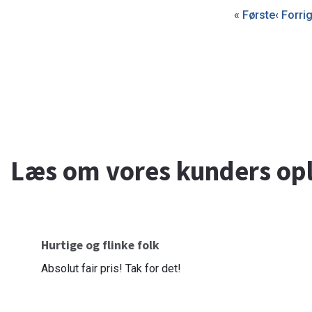
Sideinddeling
Første
« Første
Forrig
‹ Forri
side
side
Læs om vores kunders opl
Hurtige og flinke folk
Absolut fair pris! Tak for det!