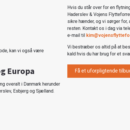
Hvis du står over for en flytnin
Haderslev & Vojens Flytteforre
sikre hænder, og vi sørger for,
resten. Kontakt os i dag via te
e-mail til
kim@vojensflyttefo
Vi bestræber os altid på at bes
iode, kan vi også være
kald hvis du har brug for et sva
og Europa
Få et uforpligtende tilbu
ning overalt i Danmark herunder
rslev, Esbjerg og Sjælland.