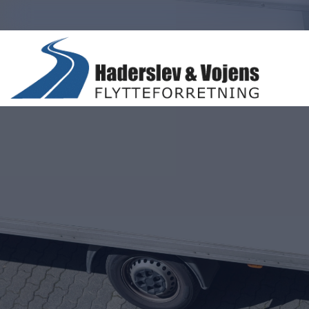
Gå
til
hovedindhold