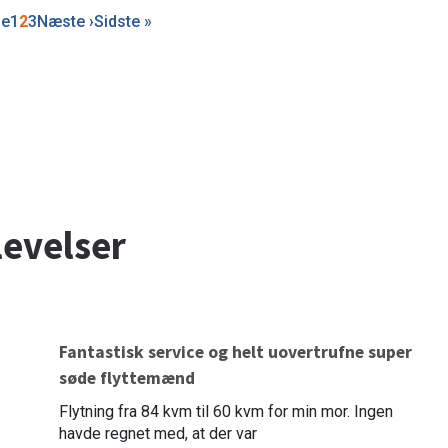
e
ge
Side
1
Side
2
Side
3
Næste
Næste ›
Sidste
Sidste »
side
side
evelser
Fantastisk service og helt uovertrufne super
søde flyttemænd
Flytning fra 84 kvm til 60 kvm for min mor. Ingen
havde regnet med, at der var