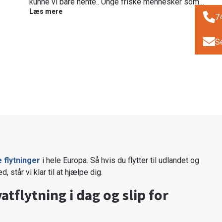
kunne vi bare hente.. Unge friske mennesker som
Læs mere
var i gang hele tiden. Tusind tak for super service.
7
S
e flytninger
i hele Europa. Så hvis du flytter til udlandet og
 står vi klar til at hjælpe dig.
vatflytning i dag og slip for