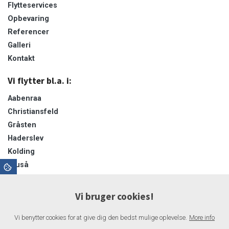
Flytteservices
Opbevaring
Referencer
Galleri
Kontakt
Vi flytter bl.a. i:
Aabenraa
Christiansfeld
Gråsten
Haderslev
Kolding
Kruså
Padborg
Sønderborg
Vi bruger cookies!
Sønderjylland
Tinglev
Vi benytter cookies for at give dig den bedst mulige oplevelse.
More info