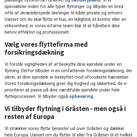
pålidelige flyttefirma i Gråsten og
Sønderjylland
. Vi er
specialister inden for alle typer flytninger og tilbyder en bred
vifte af skræddersyede løsninger til både private og erhverv.
Uanset om du skal flytte et hus, en lejlighed, et kontor eller en
virksomhed, er vores erfarne team klar til at håndtere dine
behov effektivt og professionelt.
Vælg vores flyttefirma med
forsikringsdækning
Vi forstår vigtigheden af at beskytte dine ejendele under en
flytning. Derfor tilbyder vi en omfattende forsikringsdækning, der
sikrer, at dine ejendele er beskyttet mod uforudsete hændelser.
Vores forsikringsdækning giver dig tryghed og sikkerhed, da vi
prioriterer at passe på dine værdifulde ejendele under hele
flytteprocessen. Vi tilbyder også
opbevaring
.
Vi tilbyder flytning i Gråsten - men også i
resten af Europa
Vi strækker vores flytte tjenester ud over Gråsten og dækker
hele Europa. Uanset om du flytter til eller fra Gråsten til et hvilket