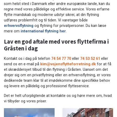
som helst sted i Danmark eller andre europæiske lande, kan du
regne med vores pålidelige og effektive service. Vores erfarne
flytte mandskab og moderne udstyr sikrer, at din flytning
udføres problemfrit og til tiden. Vi varetager både
erhvervsflytning
og flytning for privatpersoner. Du kan læse
mere om
international flytning her
.
Lav en god aftale med vores flyttefirma i
Gråsten i dag
Kontakt os i dag på telefon
74 54 77 70
eller
74 53 52 61
eller
send os en e-mail på
kim@vojensflytteforretning.dk
for at få
et skræddersyet tilbud til din flytning i Gråsten. Uanset om det
drejer sig om en privatflytning eller en erhvervsflytning, er vores
dedikerede team klar til at imødekomme dine specifikke behov
og levere en pålidelig og professionel flytteservice.
Det er helt uforpligtende at kontakte os og høre mere om, hvad
vi tilbyder og vores priser.