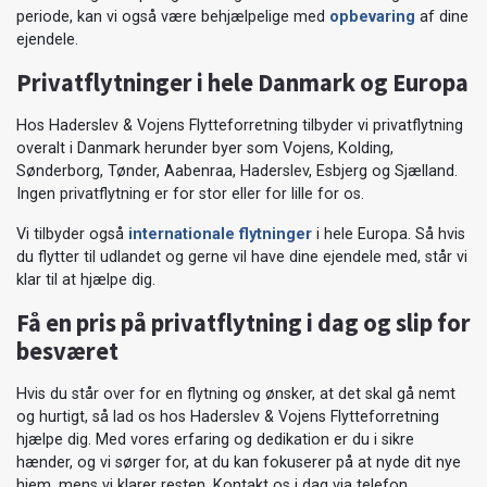
periode, kan vi også være behjælpelige med
opbevaring
af dine
ejendele.
Privatflytninger i hele Danmark og Europa
Hos Haderslev & Vojens Flytteforretning tilbyder vi privatflytning
overalt i Danmark herunder byer som Vojens, Kolding,
Sønderborg, Tønder, Aabenraa, Haderslev, Esbjerg og Sjælland.
Ingen privatflytning er for stor eller for lille for os.
Vi tilbyder også
internationale flytninger
i hele Europa. Så hvis
du flytter til udlandet og gerne vil have dine ejendele med, står vi
klar til at hjælpe dig.
Få en pris på privatflytning i dag og slip for
besværet
Hvis du står over for en flytning og ønsker, at det skal gå nemt
og hurtigt, så lad os hos Haderslev & Vojens Flytteforretning
hjælpe dig. Med vores erfaring og dedikation er du i sikre
hænder, og vi sørger for, at du kan fokuserer på at nyde dit nye
hjem, mens vi klarer resten. Kontakt os i dag via telefon