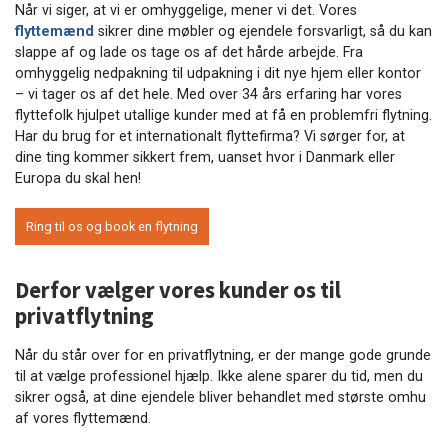
Når vi siger, at vi er omhyggelige, mener vi det. Vores
flyttemænd
sikrer dine møbler og ejendele forsvarligt, så du kan
slappe af og lade os tage os af det hårde arbejde. Fra
omhyggelig nedpakning til udpakning i dit nye hjem eller kontor
– vi tager os af det hele. Med over 34 års erfaring har vores
flyttefolk hjulpet utallige kunder med at få en problemfri flytning.
Har du brug for et internationalt flyttefirma? Vi sørger for, at
dine ting kommer sikkert frem, uanset hvor i Danmark eller
Europa du skal hen!
Ring til os og book en flytning
Derfor vælger vores kunder os til
privatflytning
Når du står over for en privatflytning, er der mange gode grunde
til at vælge professionel hjælp. Ikke alene sparer du tid, men du
sikrer også, at dine ejendele bliver behandlet med største omhu
af vores flyttemænd.