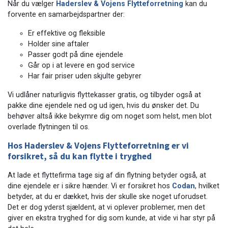
Når du vælger
Haderslev & Vojens Flytteforretning
kan du
forvente en samarbejdspartner der:
Er effektive og fleksible
Holder sine aftaler
Passer godt på dine ejendele
Går op i at levere en god service
Har fair priser uden skjulte gebyrer
Vi udlåner naturligvis flyttekasser gratis, og tilbyder også at
pakke dine ejendele ned og ud igen, hvis du ønsker det. Du
behøver altså ikke bekymre dig om noget som helst, men blot
overlade flytningen til os.
Hos
Haderslev & Vojens Flytteforretning
er vi
forsikret, så du kan flytte i tryghed
At lade et flyttefirma tage sig af din flytning betyder også, at
dine ejendele er i sikre hænder. Vi er forsikret hos
Codan
, hvilket
betyder, at du er dækket, hvis der skulle ske noget uforudset.
Det er dog yderst sjældent, at vi oplever problemer, men det
giver en ekstra tryghed for dig som kunde, at vide vi har styr på