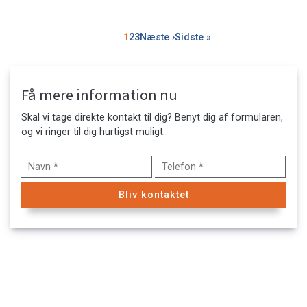
Sideinddeling
Side
1
Side
2
Side
3
Næste
Næste ›
Sidste
Sidste »
side
side
Få mere information nu
Skal vi tage direkte kontakt til dig? Benyt dig af formularen,
og vi ringer til dig hurtigst muligt.