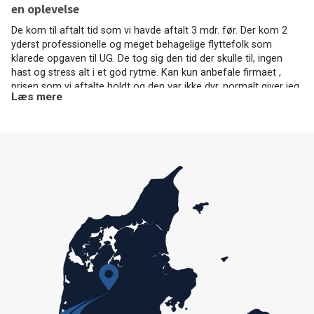
en oplevelse
De kom til aftalt tid som vi havde aftalt 3 mdr. før. Der kom 2
yderst professionelle og meget behagelige flyttefolk som
klarede opgaven til UG. De tog sig den tid der skulle til, ingen
hast og stress alt i et god rytme. Kan kun anbefale firmaet ,
prisen som vi aftalte holdt og den var ikke dyr, normalt giver jeg
Læs mere
ikke 5 stjerner, men i dette tilfælde kan jeg ikke andet. Tak for
god behandling.