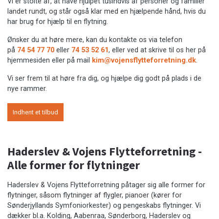
Vi er stolte af, at have hjulpet tusindvis af personer og familier
landet rundt, og står også klar med en hjælpende hånd, hvis du
har brug for hjælp til en flytning.
Ønsker du at høre mere, kan du kontakte os via telefon
på
74 54 77 70
eller
74 53 52 61
, eller ved at skrive til os her på
hjemmesiden eller på mail
kim@vojensflytteforretning.dk
.
Vi ser frem til at høre fra dig, og hjælpe dig godt på plads i de
nye rammer.
Indhent et tilbud
Haderslev & Vojens Flytteforretning -
Alle former for flytninger
Haderslev & Vojens Flytteforretning påtager sig alle former for
flytninger, såsom flytninger af flygler, pianoer (kører for
Sønderjyllands Symfoniorkester) og pengeskabs flytninger. Vi
dækker bl.a. Kolding, Aabenraa, Sønderborg, Haderslev og