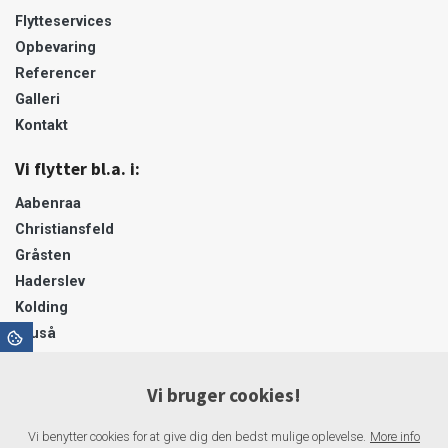
Flytteservices
Opbevaring
Referencer
Galleri
Kontakt
Vi flytter bl.a. i:
Aabenraa
Christiansfeld
Gråsten
Haderslev
Kolding
Kruså
Padborg
Sønderborg
Vi bruger cookies!
Sønderjylland
Tinglev
Vi benytter cookies for at give dig den bedst mulige oplevelse.
More info