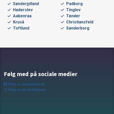
Sønderjylland
Padborg
Haderslev
Tinglev
Aabenraa
Tønder
Kruså
Christiansfeld
Toftlund
Sønderborg
Følg med på sociale medier
Følg os på Facebook
Følg os på Instagram