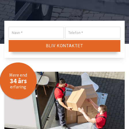
Mere end
34
års
erfaring