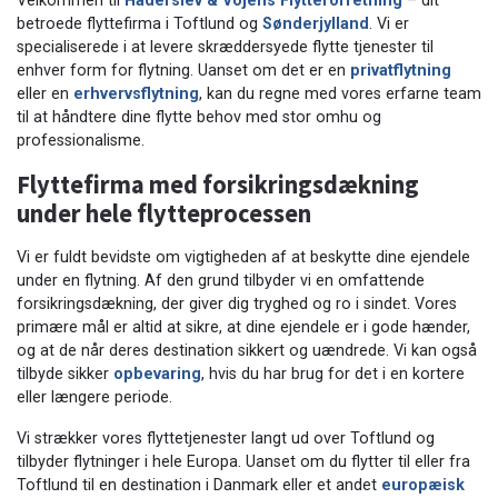
Velkommen til
Haderslev & Vojens Flytteforretning
– dit
betroede flyttefirma i Toftlund og
Sønderjylland
. Vi er
specialiserede i at levere skræddersyede flytte tjenester til
enhver form for flytning. Uanset om det er en
privatflytning
eller en
erhvervsflytning
, kan du regne med vores erfarne team
til at håndtere dine flytte behov med stor omhu og
professionalisme.
Flyttefirma med forsikringsdækning
under hele flytteprocessen
Vi er fuldt bevidste om vigtigheden af at beskytte dine ejendele
under en flytning. Af den grund tilbyder vi en omfattende
forsikringsdækning, der giver dig tryghed og ro i sindet. Vores
primære mål er altid at sikre, at dine ejendele er i gode hænder,
og at de når deres destination sikkert og uændrede. Vi kan også
tilbyde sikker
opbevaring
, hvis du har brug for det i en kortere
eller længere periode.
Vi strækker vores flyttetjenester langt ud over Toftlund og
tilbyder flytninger i hele Europa. Uanset om du flytter til eller fra
Toftlund til en destination i Danmark eller et andet
europæisk