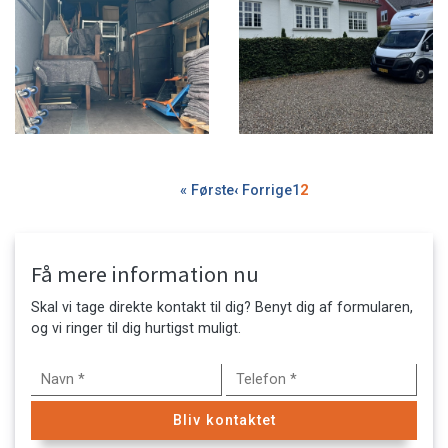
Sideinddeling
Første
« Første
Forrige
‹ Forrige
Side
1
Side
2
side
side
Få mere information nu
Skal vi tage direkte kontakt til dig? Benyt dig af formularen,
og vi ringer til dig hurtigst muligt.