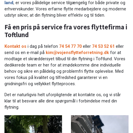
land
, er vores pålidelige service tilgængelig for både private og
erhvervskunder. Vores erfarne flytte medarbejdere og moderne
udstyr sikrer, at din flytning bliver effektiv og til tiden.
Få en pris på service fra vores flyttefirma i
Toftlund
Kontakt os
i dag på telefon
74 54 77 70
eller
74 53 52 61
eller
send os en e-mail på
kim@vojensflytteforretning.dk
for at
modtage et skræddersyet tilbud til din flytning i Toftlund. Vores
dedikerede team er her for at imødekomme dine individuelle
behov og sikre en pålidelig og problemfri flytte oplevelse. Med
vores fokus på kvalitet og tilfredshed garanterer vi en
gnidningsfri og vellykket flytteproces.
Det er naturligvis helt uforpligtende at kontakte os, og vi står
klar til at besvare alle dine spørgsmål i forbindelse med din
flytning.