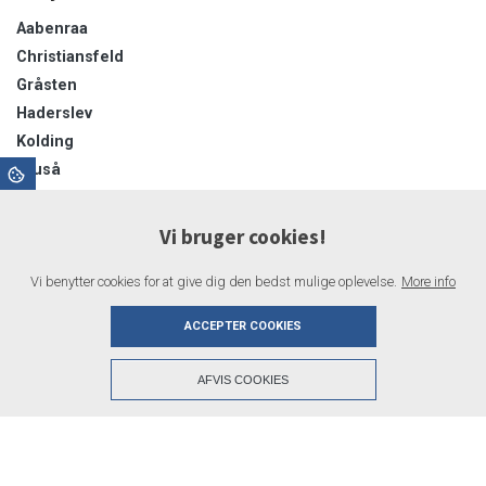
Aabenraa
Christiansfeld
Gråsten
Haderslev
Kolding
Kruså
Padborg
Sønderborg
Vi bruger cookies!
Sønderjylland
Tinglev
Vi benytter cookies for at give dig den bedst mulige oplevelse.
More info
Toftlund
ACCEPTER COOKIES
Tønder
+
AFVIS COOKIES
Copyright © 2026 - Haderslev & Vojens Flytteforretning
, CVR 38567519