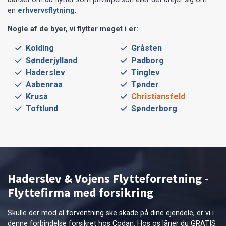
en
erhvervsflytning
.
Nogle af de byer, vi flytter meget i er:
Kolding
Gråsten
Sønderjylland
Padborg
Haderslev
Tinglev
Aabenraa
Tønder
Kruså
Christiansfeld
Toftlund
Sønderborg
Haderslev & Vojens Flytteforretning -
Flyttefirma med forsikring
Skulle der mod al forventning ske skade på dine ejendele, er vi i
denne forbindelse forsikret hos Codan. Hos os låner du GRATIS