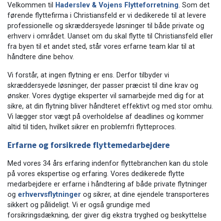
Velkommen til
Haderslev & Vojens Flytteforretning
. Som det
førende flyttefirma i Christiansfeld er vi dedikerede til at levere
professionelle og skræddersyede løsninger til både private og
erhverv i området. Uanset om du skal flytte til Christiansfeld eller
fra byen til et andet sted, står vores erfarne team klar til at
håndtere dine behov.
Vi forstår, at ingen flytning er ens. Derfor tilbyder vi
skræddersyede løsninger, der passer præcist til dine krav og
ønsker. Vores dygtige eksperter vil samarbejde med dig for at
sikre, at din flytning bliver håndteret effektivt og med stor omhu.
Vi lægger stor vægt på overholdelse af deadlines og kommer
altid til tiden, hvilket sikrer en problemfri flytteproces.
Erfarne og forsikrede flyttemedarbejdere
Med vores 34 års erfaring indenfor flyttebranchen kan du stole
på vores ekspertise og erfaring. Vores dedikerede flytte
medarbejdere er erfarne i håndtering af både private flytninger
og
erhvervsflytninger
og sikrer, at dine ejendele transporteres
sikkert og pålideligt. Vi er også grundige med
forsikringsdækning, der giver dig ekstra tryghed og beskyttelse