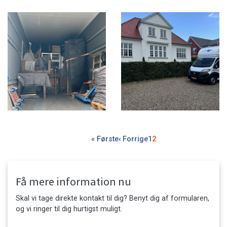
Sideinddeling
Første
« Første
Forrige
‹ Forrige
Side
1
Side
2
side
side
Få mere information nu
Skal vi tage direkte kontakt til dig? Benyt dig af formularen,
og vi ringer til dig hurtigst muligt.