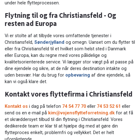
under hele flytteprocessen.
Flytning til og fra Christiansfeld - Og
resten ad Europa
Vi er stolte af at tilbyde vores omfattende tjenester i
Christiansfeld,
Sønderjylland
og omegn. Uanset om du flytter til
eller fra Christiansfeld til et hvilket som helst sted i Danmark
eller Europa, kan du regne med vores pålidelige og
kvalitetsorienterede service. Vi lægger stor vægt på at passe på
dine ejendele og sikre, at de når deres destination intakte og
uden besvær. Har du brug for
opbevaring
af dine ejendele, så
kan vi også klare det.
Kontakt vores flyttefirma i Christiansfeld
Kontakt os
i dag på telefon
74 54 77 70
eller
74 53 52 61
eller
send os en e-mail på
kim@vojensflytteforretning.dk
for at få
et skræddersyet tilbud til din flytning i Christiansfeld. Vores
dedikerede team er klar til at hjælpe dig med at gøre din
flytteproces enkelt, problemfri og vellykket. Det er helt
uforpligtende.